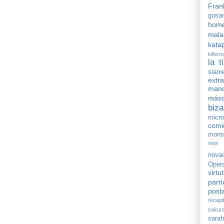
Fran
gusa
home
mala
kata
killer
la t
siame
extr
man
másc
biza
micro
comi
mons
new 
nova
Oper
virtu
part
posta
recapi
sakur
sara