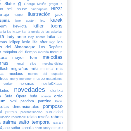
g
k Slater
George Méliès
gregor s
HIP22
no
hell house
hinchapalos
ilustración
naje
jack
hopper
karek
spina
jane austen
jeto
killer toons
pum
key-jota
manía
kis
krazy kat
la gorda de las galaxias
ira
lady anne
laika
las
lady bastet
los
sas lolipop
laslo
life after
logo
as del Almanaque
Los Repérez
o
máquina del tiempo
marcus
maraña
melodías
ara
mayor Tom
rras
mental slips
merchandising
migrañas
mis
flash
miki
minimal
cs
moebius
monos del espacio
truos
museo
mony
mortimer
mutaciones
no-xmas
nosfe&klaus
yorker
novedades
dades
olentxa
ordo
a Bufa
Ópera bufa
opinión
tum
ovni
pandora
panzino
París
pomposo
ículas dimensionales
l
premio
publicidad
procrastinación
robots
relato
reseña
tulación
recortable
salma
salto temporal
sarah
a
h&jane
señor canalla
simple
short story