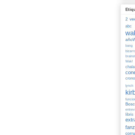
Etiq
2 ve
abc 
wa
añoW
bang 
bizarr
brains
Wak!
chal
con
crono
lynch
kir
funcio
Bosc
entrev
libris
ext
fanz
corr