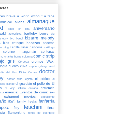
uetas
ces breve
a world without a face
almanaque
aliens
musical
k!
aniversario
amor en lata
ak!
bartleby
bernie
autocrítica
big
bizarre melody
big food
theory
bocazas
blas estoque
bocetos
o
cartilla killer
cartoons
torming
catálogo
ceferino mangurrián
centenas
comic strip
and
charles burns
columna
ejo gris
cromos Wak!
Córdoba
logía
cuento
cuka
cupón
cyborg
david
doctor
día del libro
Didier Comès
by
el crítico
doctor who
egipto
el
el pollo de El
el guardián
nario blando
o
entremés
el viaje infinito
entrada
esencial
Eventos de cómic
ex-
ista
exhumed movies
expediente
raño aw!
fanfarria
family freaks
fetichini
ipote
fiera
fery
upia
flamenking
fondo de escritorio