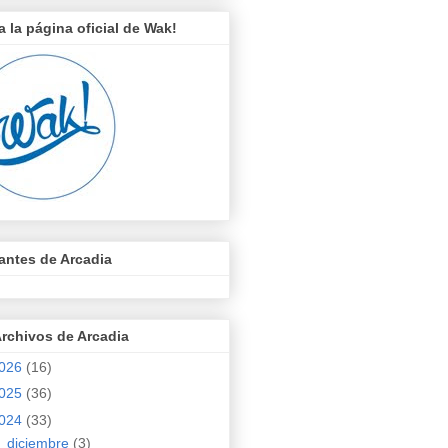
ta la página oficial de Wak!
tantes de Arcadia
Archivos de Arcadia
026
(16)
025
(36)
024
(33)
►
diciembre
(3)