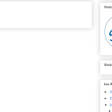
Visi
Visi
los 
►
2
►
2
▼
2