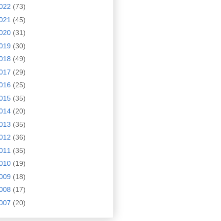
022
(73)
021
(45)
020
(31)
019
(30)
018
(49)
017
(29)
016
(25)
015
(35)
014
(20)
013
(35)
012
(36)
011
(35)
010
(19)
009
(18)
008
(17)
007
(20)